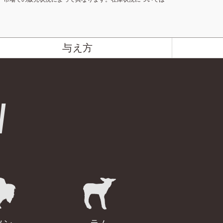
与え方
W