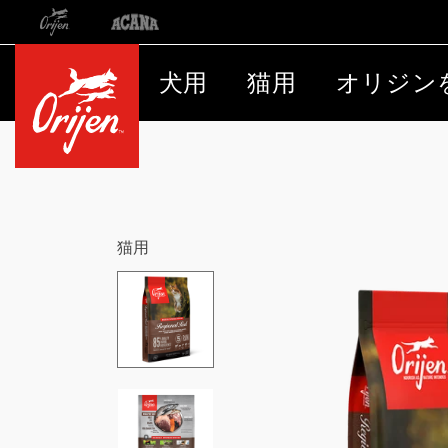
Orijen
Acana
国際サイトへのリダイレクト
犬用
猫用
オリジン
猫用