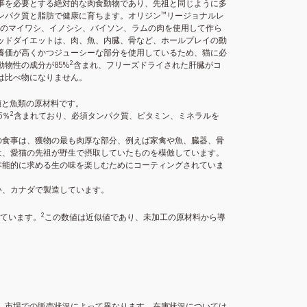
事を必要とする絶対的な肉食動物であり、先祖と同じように多
™
ンパク質と脂肪で健康に育ちます。オリジン
リージョナルレ
のマイワシ、イノシシ、バイソン、ラムの肉を使用して作ら
ッドダイエットは、肉、魚、内臓、骨など、ホールプレイの動
養価が高くかつジューシーな部分を使用しているため、猫に必
2
物性の成分が85%
含まれ、フリーズドライされた肝臓がコ
は比べ物になりません。
類と魚類の原材料です。
2
5％
含まれており、必須タンパク質、ビタミン、ミネラルを
の食事は、獲物の最も肉厚な部分、例えば家禽や魚、臓器、骨
は、愛猫の先祖が野生で摂取していたものを模倣しています。
本能的に求める生の味を楽しむためにコーティングされていま
い、カナダで製造しています。
2
ています。
この数値は近似値であり、未加工の原材料から導
。市場での販売状況によって異なります。在庫状況については