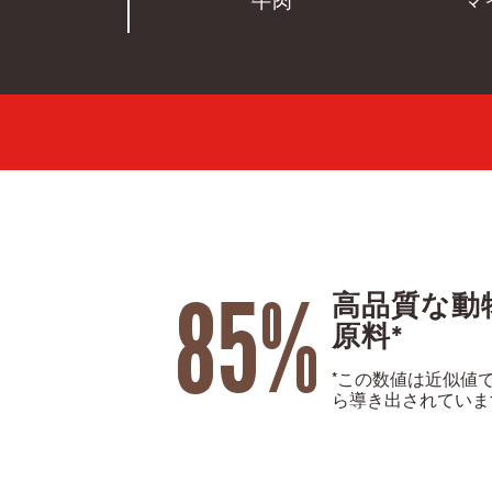
牛肉
マ
85%
高品質な動
原料*
*この数値は近似値
ら導き出されていま