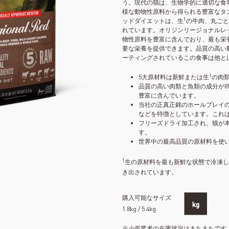
う。現代の猫は、生物学的に適切な食
様な動物性原料から得られる豊富なタ
1
ッドダイエットは、生
の牛肉、丸ごと
れています。オリジンリージョナルレ
物性原料を豊富に含んでおり、最も栄
要な栄養を提供できます。品質の高い動
ーティングされているこの食事は他と
1
5大原材料は新鮮または生
の肉
品質の高い肉類と魚類の成分が8
豊富に含んでいます。
当社の正真正銘のホールプレイ
などを特徴としています。これ
フリーズドライ加工され、猫が
す。
世界中の最高品質の原材料を使
1
生の原材料を最も新鮮な状態で冷凍し
き出されています。
購入可能なサイズ
kg
1.8kg / 5.4kg
※小売業者の在庫状況はまちまちです