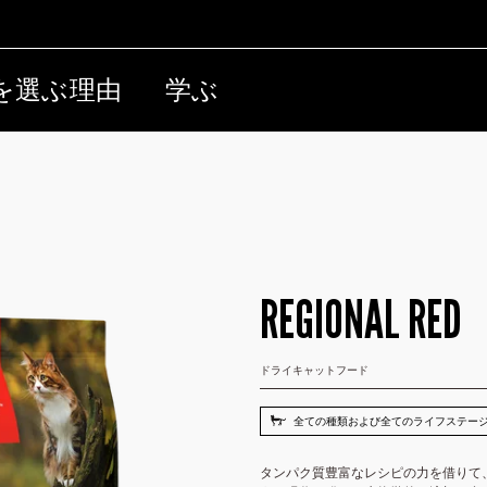
を選ぶ理由
学ぶ
REGIONAL RED
ドライキャットフード
全ての種類および全てのライフステー
タンパク質豊富なレシピの力を借りて