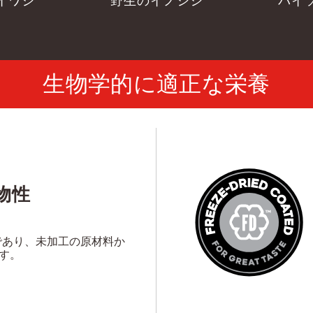
イワシ
野生のイノシシ
バイ
生物学的に適正な栄養
物性
であり、未加工の原材料か
す。