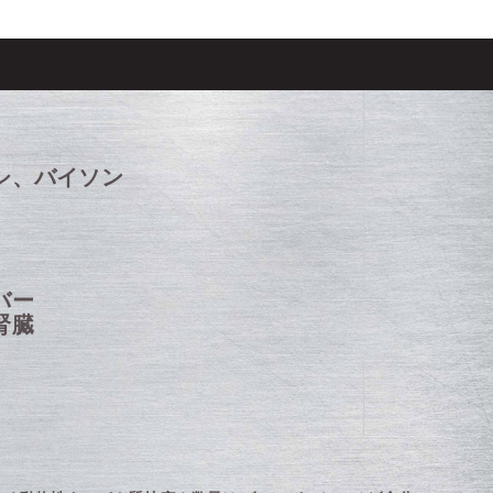
シ、バイソン
バー
腎臓